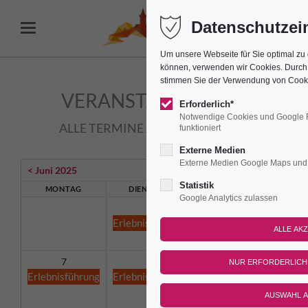
Datenschutzei
Um unsere Webseite für Sie optimal zu 
können, verwenden wir Cookies. Durch 
stimmen Sie der Verwendung von Cooki
VERANSTALTUNGEN
Erforderlich*
Notwendige Cookies und Google Fo
ALLE TERMINE AUF EINEN BLICK!
funktioniert
Externe Medien
Externe Medien Google Maps und
< Juni 2025
Statistik
MONTAG
DIENSTAG
MITTWOCH
DO
Google Analytics zulassen
1
2
Erlebnisführung
Erlebnisführung
Erleb
7
8
9
Erlebnisführung
Erlebnisführung
Erlebnisführung
Erleb