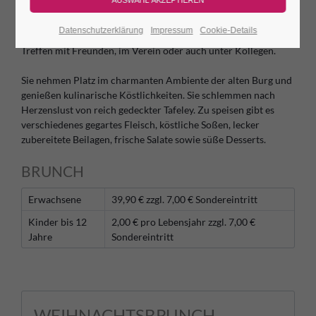
anders! Für alle, die einen ganz besonderen Ausflug
unternehmen wollen, ist der Brunch auf der Leuchtenburg
Datenschutzerklärung
Impressum
Cookie-Details
genau das Richtige. Ideal für einen Familienausflug oder ein
Treffen mit Freunden, im Verein oder auch unter Kollegen.
Sie nehmen Platz im charmanten Ambiente der alten Burg und
genießen kulinarische Köstlichkeiten. Sie schlemmen nach
Herzenslust von reich gedeckter Tafeley. Zu speisen gibt es
verschiedenes gegartes Fleisch, köstliche Soßen, lecker
zubereitete Beilagen, frische Salate sowie süße Desserts.
BRUNCH
Erwachsene
39,90 € zzgl. 7,00 € Sondereintritt
Kinder bis 12
2,00 € pro Lebensjahr zzgl. 7,00 €
Jahre
Sondereintritt
WEIHNACHTSBRUNCH