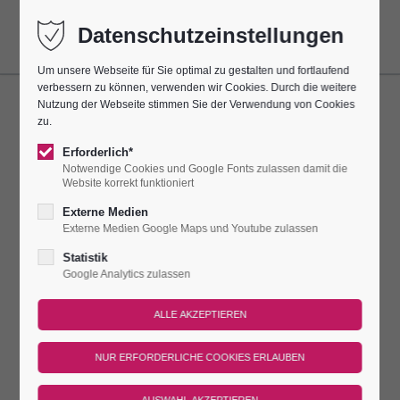
Datenschutzeinstellungen
Um unsere Webseite für Sie optimal zu gestalten und fortlaufend
verbessern zu können, verwenden wir Cookies. Durch die weitere
Nutzung der Webseite stimmen Sie der Verwendung von Cookies
15 MINUTEN ZEITREISE
zu.
Erforderlich*
Dieser Termin hatte sich alle 7 Tage bis zum 04.08.2025
Notwendige Cookies und Google Fonts zulassen damit die
wiederholt.
Website korrekt funktioniert
Leuchtenburg
Externe Medien
Externe Medien Google Maps und Youtube zulassen
Statistik
Ein kleiner Happen Kultur, leicht verdaulich,
Google Analytics zulassen
wetterunabhängig und garantiert spannend.
Im Eintritt beinhaltet.
Uhrzeit:
14 Uhr
Treffpunkt: Am Steg der Wünsche