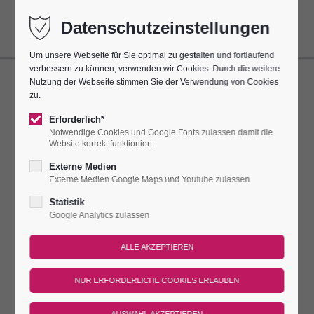
Datenschutzeinstellungen
Um unsere Webseite für Sie optimal zu gestalten und fortlaufend
verbessern zu können, verwenden wir Cookies. Durch die weitere
Nutzung der Webseite stimmen Sie der Verwendung von Cookies
MIT DER DIREKTORIN
zu.
DURCHS BAUGESCHEHEN
Erforderlich*
Notwendige Cookies und Google Fonts zulassen damit die
Website korrekt funktioniert
Dieser Termin hatte sich alle 7 Tage bis zum 08.08.2025
wiederholt.
Externe Medien
Externe Medien Google Maps und Youtube zulassen
Leuchtenburg
Statistik
Google Analytics zulassen
Ein kurzer Rundgang mit der Direktorin der Leuchtenburg, Dr.
Ulrike Kaiser: Spannende Einblicke und Neuigkeiten rund um
den Bau des neuen Schrägaufzugs – erleben, wie Zukunft
entsteht!
Im Eintritt beinhaltet.