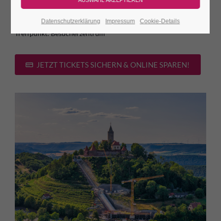
Uhrzeit:
14 Uhr
Datenschutzerklärung
Impressum
Cookie-Details
Treffpunkt: Besucherzentrum
JETZT TICKETS SICHERN & ONLINE SPAREN!