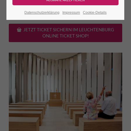
Porzellan-
ca. 30
Burgeintritt. Das Orgelspiel ist
Kirche
Min.
kostenfrei!
Datenschutzerklärung
Impressum
Cookie-Details
JETZT TICKET SICHERN IM LEUCHTENBURG
ONLINE TICKET SHOP!