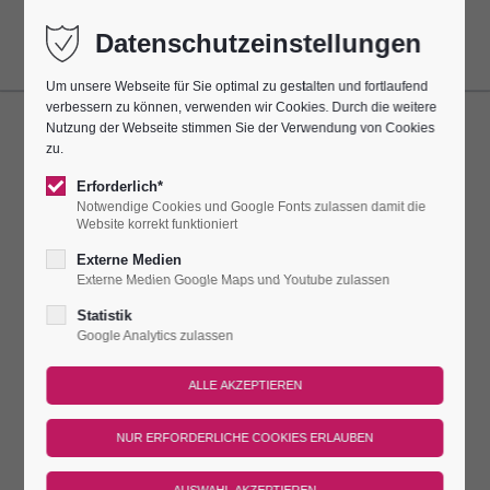
Datenschutzeinstellungen
Um unsere Webseite für Sie optimal zu gestalten und fortlaufend
verbessern zu können, verwenden wir Cookies. Durch die weitere
Nutzung der Webseite stimmen Sie der Verwendung von Cookies
ORGELSPIEL
zu.
Erforderlich*
Dieser Termin hatte sich alle 7 Tage bis zum 29.03.2026
Notwendige Cookies und Google Fonts zulassen damit die
wiederholt.
Website korrekt funktioniert
Externe Medien
IMMER SONNTAGS ERKLINGT DIE
Externe Medien Google Maps und Youtube zulassen
STEINMEYER-ORGEL
Statistik
Google Analytics zulassen
Immer sonntags erklingt die Steinmeyer-Orgel jeweils für eine
halbe Stunde für unsere Burggäste in der einzigartigen
Porzellan-Kirche. Organisten der Region zeigen ihr Können!
Treffpunkt
Dauer
Preis
An diesen Tagen gilt der reguläre