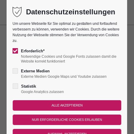
Datenschutzeinstellungen
Um unsere Webseite für Sie optimal zu gestalten und fortlaufend
verbessern zu können, verwenden wir Cookies. Durch die weitere
Nutzung der Webseite stimmen Sie der Verwendung von Cookies
ORGELSPIEL
zu.
Erforderlich*
Dieser Termin wiederholt sich alle 7 Tage bis zum 27.09.2026
Notwendige Cookies und Google Fonts zulassen damit die
und findet das nächste Mal am
06.09.2026 14:00–14:30
statt.
Website korrekt funktioniert
Externe Medien
IMMER SONNTAGS ERKLINGT DIE
Externe Medien Google Maps und Youtube zulassen
STEINMEYER-ORGEL
Statistik
Google Analytics zulassen
Immer sonntags erklingt die Steinmeyer-Orgel jeweils für eine
halbe Stunde für unsere Burggäste in der einzigartigen
Porzellan-Kirche. Organisten der Region zeigen ihr Können!
Treffpunkt
Dauer
Preis
An diesen Tagen gilt der reguläre