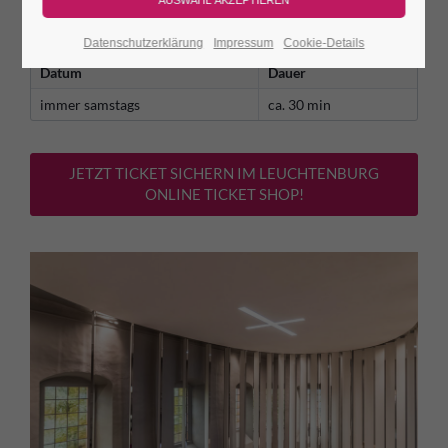
An diesen Tagen gilt der reguläre Burgeintritt. Das Konzert ist
kostenfrei!
Datenschutzerklärung
Impressum
Cookie-Details
Datum
Dauer
immer samstags
ca. 30 min
JETZT TICKET SICHERN IM LEUCHTENBURG
ONLINE TICKET SHOP!