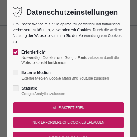
Datenschutzeinstellungen
Um unsere Webseite für Sie optimal zu gestalten und fortlaufend
verbessern zu können, verwenden wir Cookies. Durch die weitere
Nutzung der Webseite stimmen Sie der Verwendung von Cookies
LIVEMUSIK AN DER
zu.
"SINGENDEN SÄGE
Erforderlich*
Notwendige Cookies und Google Fonts zulassen damit die
Website korrekt funktioniert
Dieser Termin hatte sich alle 7 Tage bis zum 24.05.2025
wiederholt.
Externe Medien
Externe Medien Google Maps und Youtube zulassen
SINGENDE SÄGE IN DER PORZELLANKIRCHE
Statistik
Google Analytics zulassen
Unsere Gäste dürfen etwas ganz Außergewöhnliches hören:
Die Künstlerin Rosi Höfer aus Kahla spielt Lieder auf der
singenden Säge. Am Sonnabend dürfen unsere Burggäste für
eine halbe Stunde dem singenden Instrument in der
einzigartigen Porzellankirche lauschen.