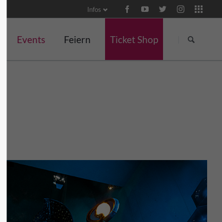
Infos
Navigation
Navigation
überspringen
überspringen
Events
Feiern
Ticket Shop
Events
Meetings, Tagungen und
Kulinarisches
Konzert
Events
Veranstaltungen
Themenwochen in der
Wein und G
Burgschänke
für Unternehmen
Yoga und Pilates
Ticket Shop
Klossseminare
Team-Events
tal
Lange Burgnächte
Ritteressen
für Familien
Kindertag
Martinsgans-Essen
Hochzeiten
Herbstliche
Gruselführungen
Weihnachtsfeiern
Anfragen
Weihnachtsmarkt
Brunch
Silvester
Valentinstag-Dinner
Tag des Thüringer
Porzellans
Frühlingszauber