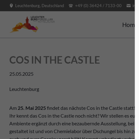
Leuchtenburg, Deutschland
+49 (0) 36424 / 7133-00
inf
SUCHEN
Home
COS IN THE CASTLE
25.05.2025
Leuchtenburg
Am
25. Mai 2025
findet das nächste Cos in the Castle statt!
Ihr kennt das Cos in the Castle noch nicht? Wir stellen es eu
Ambiente ergänzt durch eine bezaubernde Ausstellung, bei d
gestaltet ist und von Chemielabor über Dschungel bis hin zu b
euch und eure Cosplay parat hält! Kommt unbedingt vorbei,